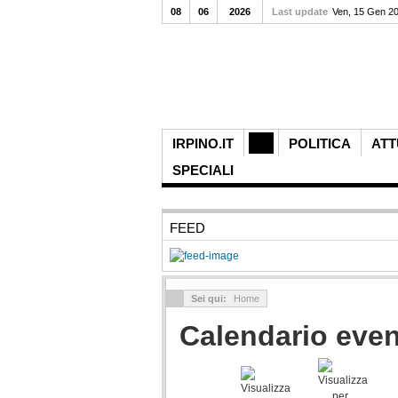
08
06
2026
Last update
Ven, 15 Gen 2
IRPINO.IT
POLITICA
ATT
SPECIALI
FEED
Sei qui:
Home
Calendario even