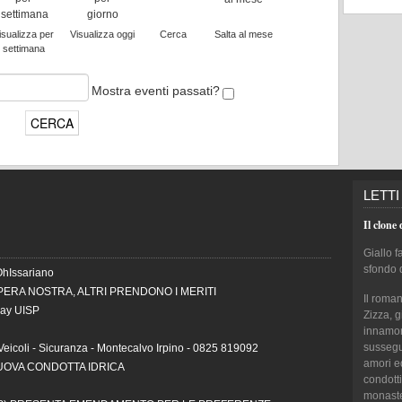
isualizza per
Visualizza oggi
Cerca
Salta al mese
settimana
Mostra eventi passati?
LETTI
Il clone 
Giallo f
sfondo 
OhIssariano
PERA NOSTRA, ALTRI PRENDONO I MERITI
Il roma
Day UISP
Zizza, 
innamora
sussegui
Veicoli - Sicuranza - Montecalvo Irpino - 0825 819092
amori e
NUOVA CONDOTTA IDRICA
condotti
monaster