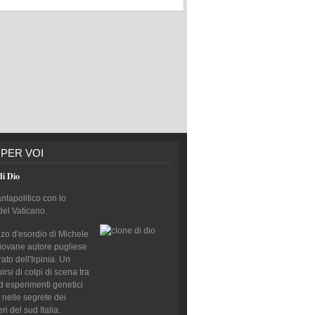
 PER VOI
di Dio
antapolitico con lo
del Vaticano.
nzo d'esordio di Michele
giovane autore pugliese
to dell'Irpinia. Un
rsi di colpi di scena tra
d esperimenti genetici
 nelle segrete dei
i del sud Italia.