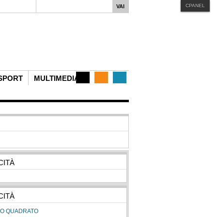
CPANEL
iphone
MENU STYLE
Mega
Css
Dropline
Split
SPORT
MULTIMEDIA
CITÀ
CITÀ