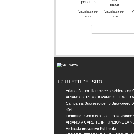
Visualizza per
Visualizza per
V
anno
mese
I PIÙ LETTI DEL SITO
Ariano. Forum: Harambee si schiera con 
ARIANO. FORUM GIOVANI: RETE WIFI O
Campania. Successo per lo Snowboard 
404
Elettrauto - Gommista - Centro Revisione 
ARIANO. A CARDITO IN FUNZIONE LA 
Richiesta preventivo Pubblicità