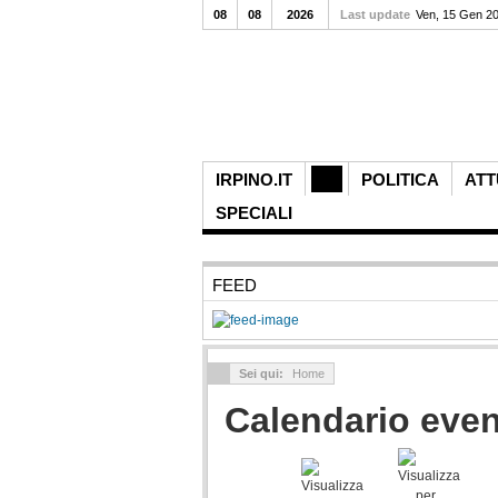
08
08
2026
Last update
Ven, 15 Gen 2
IRPINO.IT
POLITICA
ATT
SPECIALI
FEED
Sei qui:
Home
Calendario even