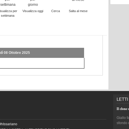
isualizza per
Visualizza oggi
Cerca
Salta al mese
settimana
dì 08 Ottobre 2025
LETTI
Il clone 
Giallo f
sfondo 
OhIssariano