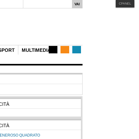
CPANEL
iphone
MENU STYLE
Mega
Css
Dropline
Split
SPORT
MULTIMEDIA
CITÀ
CITÀ