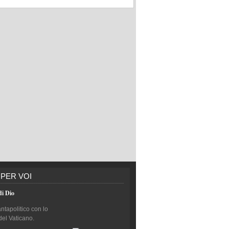
 PER VOI
di Dio
antapolitico con lo
del Vaticano.