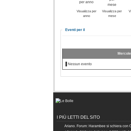
Visualizza per
Visualizza per
V
anno
mese
Eventi per il
Mercole
Nessun evento
I PIÙ LETTI DEL SITO
Ariano. Forum: Harambee si schiera con 