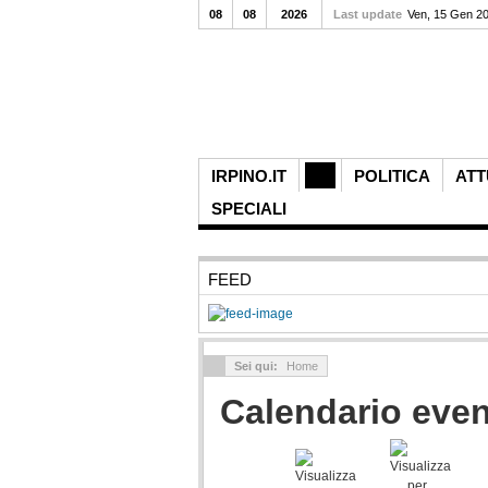
08
08
2026
Last update
Ven, 15 Gen 2
IRPINO.IT
POLITICA
ATT
SPECIALI
FEED
Sei qui:
Home
Calendario even