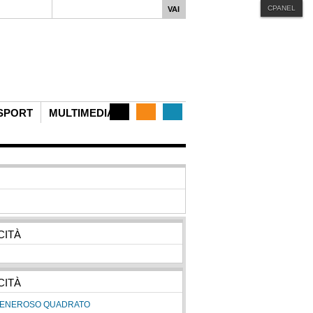
CPANEL
iphone
MENU STYLE
Mega
Css
Dropline
Split
SPORT
MULTIMEDIA
CITÀ
CITÀ