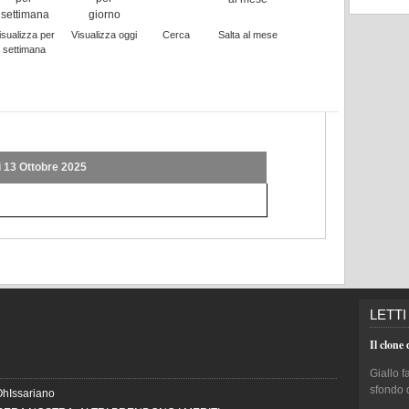
isualizza per
Visualizza oggi
Cerca
Salta al mese
settimana
 13 Ottobre 2025
LETTI
Il clone 
Giallo f
sfondo 
OhIssariano