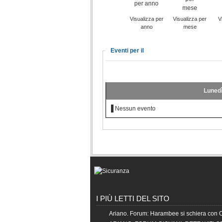
Visualizza per
Visualizza per
V
anno
mese
Eventi per il
Lunedì
Nessun evento
I PIÙ LETTI DEL SITO
Ariano. Forum: Harambee si schiera con 