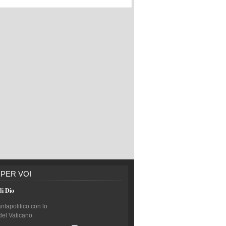
 PER VOI
di Dio
antapolitico con lo
del Vaticano.