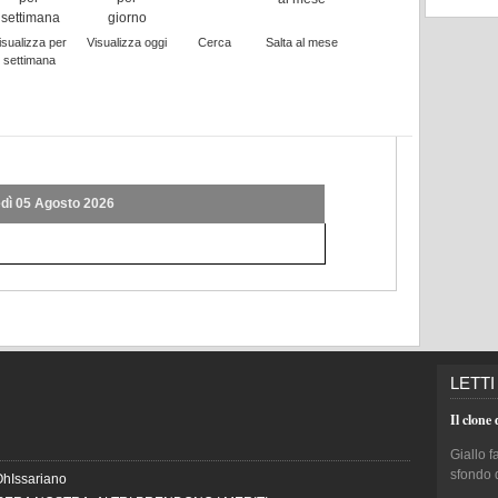
isualizza per
Visualizza oggi
Cerca
Salta al mese
settimana
dì 05 Agosto 2026
LETTI
Il clone 
Giallo f
sfondo 
OhIssariano