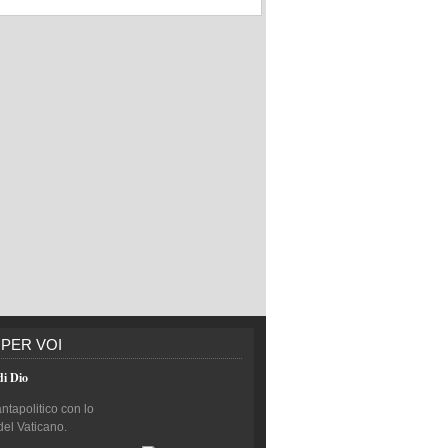
 PER VOI
di Dio
antapolitico con lo
del Vaticano.