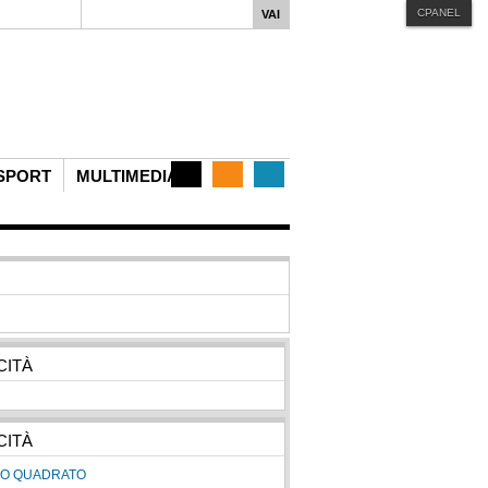
CPANEL
iphone
MENU STYLE
Mega
Css
Dropline
Split
SPORT
MULTIMEDIA
CITÀ
CITÀ