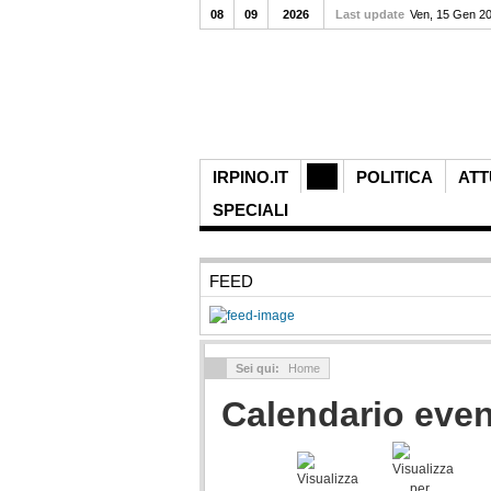
08
09
2026
Last update
Ven, 15 Gen 2
IRPINO.IT
POLITICA
ATT
SPECIALI
FEED
Sei qui:
Home
Calendario even