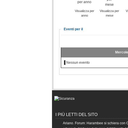
Visualizza per
Visualizza per
V
anno
mese
Eventi per il
Mercole
Nessun evento
I PIÙ LETTI DEL SITO
Ariano. Forum: Harambee si schiera con 