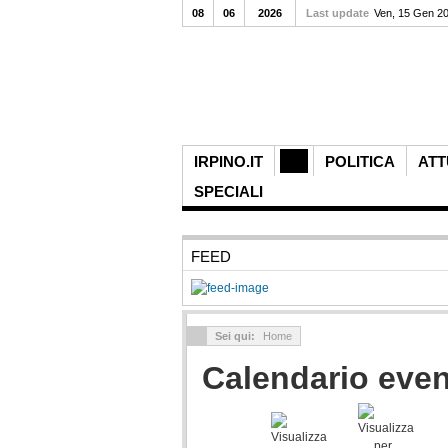
08
06
2026
Last update
Ven, 15 Gen 2
IRPINO.IT
POLITICA
ATT
SPECIALI
FEED
Sei qui:
Home
Calendario even