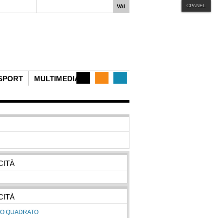
CPANEL
iphone
MENU STYLE
Mega
Css
Dropline
Split
SPORT
MULTIMEDIA
CITÀ
CITÀ