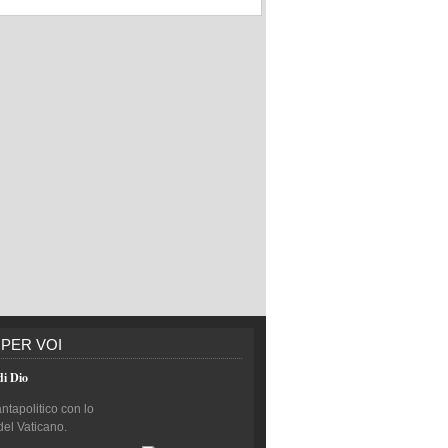
 PER VOI
di Dio
antapolitico con lo
del Vaticano.