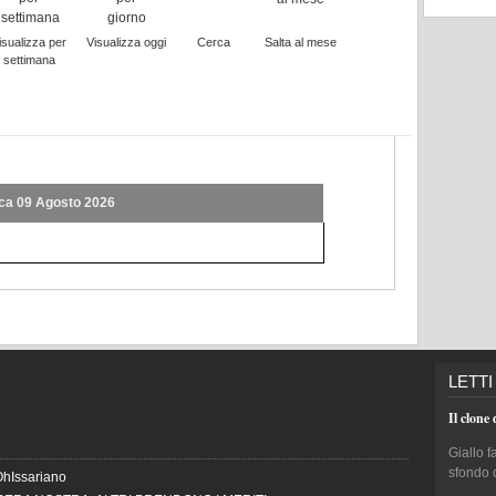
isualizza per
Visualizza oggi
Cerca
Salta al mese
settimana
a 09 Agosto 2026
LETTI
Il clone 
Giallo f
sfondo 
OhIssariano