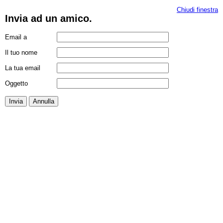
Chiudi finestra
Invia ad un amico.
Email a
Il tuo nome
La tua email
Oggetto
Invia
Annulla