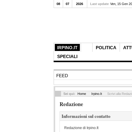
08
07
2026
Last update
Ven, 15 Gen 2
IRPINO.IT
POLITICA
ATT
SPECIALI
FEED
Sei qui:
Home
Irpino.It
Scrivi alla Redaz
Redazione
Informazioni sul contatto
Redazione di Irpino.It