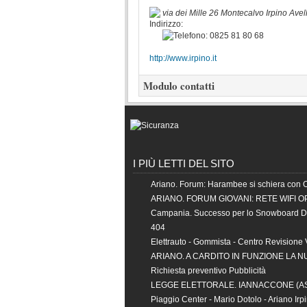
via dei Mille 26
Montecalvo Irpino
Avel
0825 81 80 68
http://www.irpino.it
Modulo contatti
I PIÙ LETTI DEL SITO
Ariano. Forum: Harambee si schiera con 
ARIANO. FORUM GIOVANI: RETE WIFI O
Campania. Successo per lo Snowboard 
404
Elettrauto - Gommista - Centro Revisione 
ARIANO. A CARDITO IN FUNZIONE LA 
Richiesta preventivo Pubblicità
LEGGE ELETTORALE. IANNACCONE (
Piaggio Center - Mario Dotolo - Ariano Irp