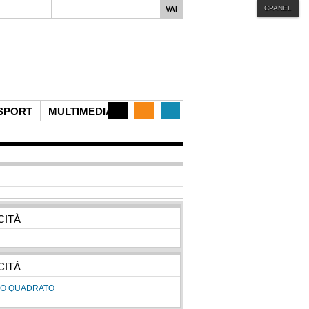
CPANEL
iphone
MENU STYLE
Mega
Css
Dropline
Split
SPORT
MULTIMEDIA
CITÀ
CITÀ