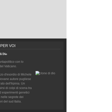
 PER VOI
di Dio
antapolitico con lo
del Vaticano.
nzo d'esordio di Michele
giovane autore pugliese
to dell'Irpinia. Un
rsi di colpi di scena tra
d esperimenti genetici
 nelle segrete dei
i del sud Italia.