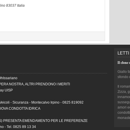
lino
83037
Italia
LETTI
Il clone 
Giallo f
sfondo 
OhIssariano
PERA NOSTRA, ALTRI PRENDONO I MERITI
Il roma
Day UISP
Zizza, 
innamora
sussegui
Veicoli - Sicuranza - Montecalvo Irpino - 0825 819092
amori e
NUOVA CONDOTTA IDRICA
condotti
monaster
AS) PRESENTA EMENDAMENTO PER LE PREFERENZE
ino - Tel. 0825 89 13 34