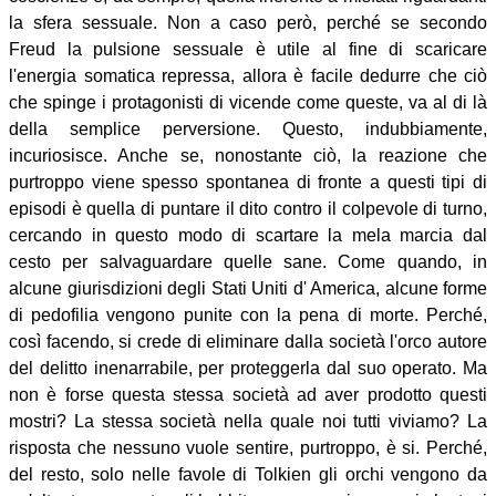
la sfera sessuale. Non a caso però, perché se secondo
Freud la pulsione sessuale è utile al fine di scaricare
l'energia somatica repressa, allora è facile dedurre che ciò
che spinge i protagonisti di vicende come queste, va al di là
della semplice perversione. Questo, indubbiamente,
incuriosisce. Anche se, nonostante ciò, la reazione che
purtroppo viene spesso spontanea di fronte a questi tipi di
episodi è quella di puntare il dito contro il colpevole di turno,
cercando in questo modo di scartare la mela marcia dal
cesto per salvaguardare quelle sane. Come quando, in
alcune giurisdizioni degli Stati Uniti d' America, alcune forme
di pedofilia vengono punite con la pena di morte. Perché,
così facendo, si crede di eliminare dalla società l'orco autore
del delitto inenarrabile, per proteggerla dal suo operato. Ma
non è forse questa stessa società ad aver prodotto questi
mostri? La stessa società nella quale noi tutti viviamo? La
risposta che nessuno vuole sentire, purtroppo, è si. Perché,
del resto, solo nelle favole di Tolkien gli orchi vengono da