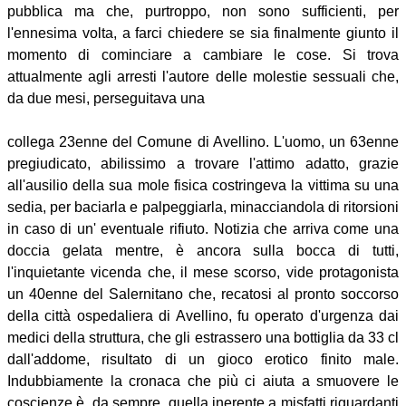
pubblica ma che, purtroppo, non sono sufficienti, per
l'ennesima volta, a farci chiedere se sia finalmente giunto il
momento di cominciare a cambiare le cose. Si trova
attualmente agli arresti l'autore delle molestie sessuali che,
da due mesi, perseguitava una
collega 23enne del Comune di Avellino. L'uomo, un 63enne
pregiudicato, abilissimo a trovare l'attimo adatto, grazie
all'ausilio della sua mole fisica costringeva la vittima su una
sedia, per baciarla e palpeggiarla, minacciandola di ritorsioni
in caso di un' eventuale rifiuto. Notizia che arriva come una
doccia gelata mentre, è ancora sulla bocca di tutti,
l'inquietante vicenda che, il mese scorso, vide protagonista
un 40enne del Salernitano che, recatosi al pronto soccorso
della città ospedaliera di Avellino, fu operato d'urgenza dai
medici della struttura, che gli estrassero una bottiglia da 33 cl
dall'addome, risultato di un gioco erotico finito male.
Indubbiamente la cronaca che più ci aiuta a smuovere le
coscienze è, da sempre, quella inerente a misfatti riguardanti