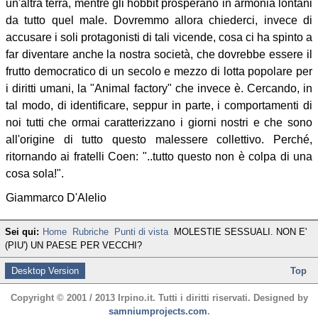
un'altra terra, mentre gli hobbit prosperano in armonia lontani
da tutto quel male. Dovremmo allora chiederci, invece di
accusare i soli protagonisti di tali vicende, cosa ci ha spinto a
far diventare anche la nostra società, che dovrebbe essere il
frutto democratico di un secolo e mezzo di lotta popolare per
i diritti umani, la "Animal factory" che invece è. Cercando, in
tal modo, di identificare, seppur in parte, i comportamenti di
noi tutti che ormai caratterizzano i giorni nostri e che sono
all'origine di tutto questo malessere collettivo. Perché,
ritornando ai fratelli Coen: "..tutto questo non è colpa di una
cosa sola!".
Giammarco D'Alelio
Sei qui:
Home
Rubriche
Punti di vista
MOLESTIE SESSUALI. NON E'
(PIU') UN PAESE PER VECCHI?
Desktop Version
Top
Copyright © 2001 / 2013 Irpino.it. Tutti i diritti riservati. Designed by
samniumprojects.com
.