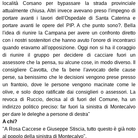
località Corsano per bypassare la strada provinciale
attualmente chiusa. Altri invece avevano preso l'impegno di
portare avanti i lavori dell'Ospedale di Santa Caterina e
portare avanti le opere del PIP. A che punto sono?. Bella
l'idea di riunire la Campana per avere un confronto diretto
con i nostri sostenitori che hanno avuto l'onore di incontrarci
quando eravamo all'opposizione. Oggi non si ha il coraggio
di riunire il gruppo per decidere di cacciare fuori un
assessore che la pensa, su alcune cose, in modo diverso. Il
consigliere Cavotta, che fa bene l'avvocato delle cause
perse, sa benissimo che le decisioni vengono prese presso
un frantoio, dove le persone vengono macinate come le
olive, e solo dopo ratificate dai consiglieri o assessori. La
revoca di Ruccio, decisa al di fuori del Comune, ha un
indirizzo politico preciso: far fuori la sinistra di Montecalvo
per dare le deleghe a persone di destra"
A chi?
"A Rosa Caccese e Giuseppe Stiscia, tutto questo è già noto
al popolo della sinistra di Montecalvo".