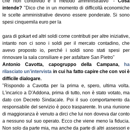
che non condivido è il metodo amministrativo" -
Cosa
intende?
"Dico che in un momento di difficoltà economiche
le scelte amministrative devono essere ponderate. Si sono
spesi cinquemila euro per la
gara di gokart ed altri soldi come contributi per altre iniziative,
intanto non ci sono i soldi per il mercato contadino, che
avevo proposto io, perché i soldi sono stati spesi per
rinnovare la sala consiliare e per asfaltare San Pietro"
Antonio Cavotta, capogruppo della Campana,
ha
rilasciato un'intervista
in cui ha fatto capire che con voi è
difficile dialogare.
"Rispondo a Cavotta per la prima e, spero, ultima volta.
L'incarico a D'Addona, prima di tutto, non è stato votato, ma
dato con Decreto Sindacale. Poi il suo comportamento da
responsabile del servizio è poco trasparente. In una riunione
di maggioranza è venuto a dirci che lui non doveva dar conto
a nessuno sul suo operato. Ecco che viene meno la fiducia.
Non solo da parte mia, ma anche da parte di altri assessori e