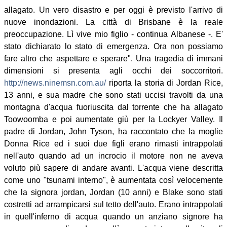
allagato. Un vero disastro e per oggi è previsto l'arrivo di
nuove inondazioni. La città di Brisbane è la reale
preoccupazione. Lì vive mio figlio - continua Albanese -. E'
stato dichiarato lo stato di emergenza. Ora non possiamo
fare altro che aspettare e sperare". Una tragedia di immani
dimensioni si presenta agli occhi dei soccorritori.
http://news.ninemsn.com.au/
riporta la storia di Jordan Rice,
13 anni, e sua madre che sono stati uccisi travolti da una
montagna d'acqua fuoriuscita dal torrente che ha allagato
Toowoomba e poi aumentate giù per la Lockyer Valley. Il
padre di Jordan, John Tyson, ha raccontato che la moglie
Donna Rice ed i suoi due figli erano rimasti intrappolati
nell'auto quando ad un incrocio il motore non ne aveva
voluto più sapere di andare avanti. L'acqua viene descritta
come uno "tsunami interno", è aumentata così velocemente
che la signora jordan, Jordan (10 anni) e Blake sono stati
costretti ad arrampicarsi sul tetto dell'auto. Erano intrappolati
in quell'inferno di acqua quando un anziano signore ha