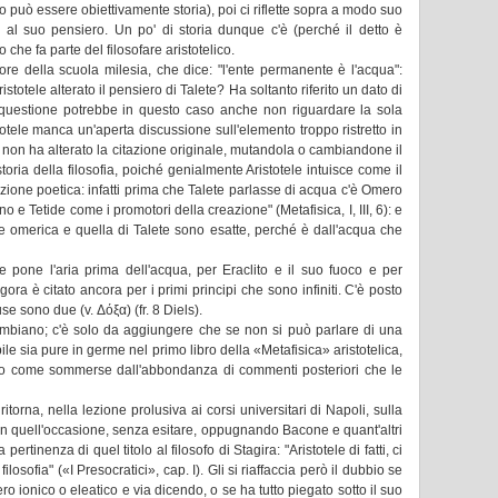
o può essere obiettivamente storia), poi ci riflette sopra a modo suo
al suo pensiero. Un po' di storia dunque c'è (perché il detto è
 che fa parte del filosofare aristotelico.
tore della scuola milesia, che dice: "l'ente permanente è l'acqua":
ristotele alterato il pensiero di Talete? Ha soltanto riferito un dato di
La questione potrebbe in questo caso anche non riguardare la sola
totele manca un'aperta discussione sull'elemento troppo ristretto in
non ha alterato la citazione originale, mutandola o cambiandone il
toria della filosofia, poiché genialmente Aristotele intuisce come il
uizione poetica: infatti prima che Talete parlasse di acqua c'è Omero
 e Tetide come i promotori della creazione" (Metafisica, I, III, 6): e
e omerica e quella di Talete sono esatte, perché è dall'acqua che
pone l'aria prima dell'acqua, per Eraclito e il suo fuoco e per
ra è citato ancora per i primi principi che sono infiniti. C'è posto
e sono due (v. Δόξα) (fr. 8 Diels).
biano; c'è solo da aggiungere che se non si può parlare di una
abile sia pure in germe nel primo libro della «Metafisica» aristotelica,
ono come sommerse dall'abbondanza di commenti posteriori che le
orna, nella lezione prolusiva ai corsi universitari di Napoli, sulla
; in quell'occasione, senza esitare, oppugnando Bacone e quant'altri
pertinenza di quel titolo al filosofo di Stagira: "Aristotele di fatti, ci
losofia" («I Presocratici», cap. I). Gli si riaffaccia però il dubbio se
ro ionico o eleatico e via dicendo, o se ha tutto piegato sotto il suo