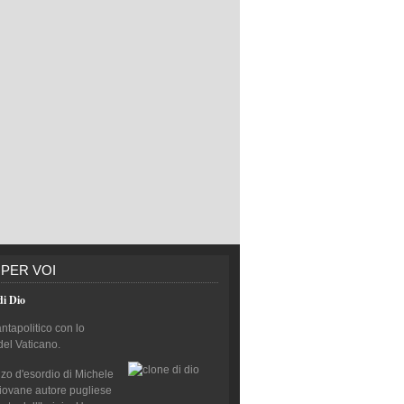
 PER VOI
di Dio
antapolitico con lo
del Vaticano.
nzo d'esordio di Michele
giovane autore pugliese