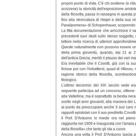
proprio punto di vista. C'è chi sostiene (e 
scozzese) la storicità dell'esposizione aristot
della filosofia, passa in rassegna in questa p
fino alla stroncatura di Hegel e della sua vi
Paralipomena» di Schopenhauer, scoprendo così
La fitta documentazione che arricchisce il sag
precedenti suoi studi sullo stesso soggetto, è
lettore nella ricerca di ulteriori approfondi
Queste naturalmente non possono essere univ
della prima gioventù, quando, dai 21 ai 
dell'antica Grecia, meritò il plauso dei vari ma
Era inevitabile che il Covotti, già con la su
finisse poi con l'imbattersi, quasi di riflesso,
ragione storico della filosofia, scontrando
filologico.
L'ultimo decennio del XIX secolo vede esaur
seguente partecipa ad un concorso, ottiene un
alla Valtellina; ma è soprattutto la bestia n
svolto negli anni giovanili, alla maniera del 
al punto da preoccupare anche il suo caro 
rapporti epistolari con il suo prediletto Covo
Il Prof. D'Antuono lo rivede ora nel pieno
raggiunta nel 1909 e inaugurata con l'ampia p
della filosofia» che tanto gli sta a cuore.
Ancora una volta il Prof. D'Antuono lascia p