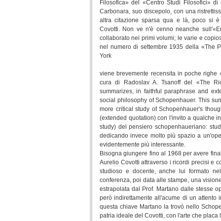
Filosofica» del «Centro Studi Filosofici» di 
Carbonara, suo discepolo, con una ristrettiss
altra citazione sparsa qua e là, poco si è s
Covotti. Non ve n'è cenno neanche sull'«Enc
collaborato nei primi volumi; le varie e copi
nel numero di settembre 1935 della «The 
York
viene brevemente recensita in poche righe 
cura di Radoslav A. Tsanoff del «The Rice
summarizes, in faithful paraphrase and ext
social philosophy of Schopenhauer. This summ
more critical study of Schopenhauer's thoug
(extended quotation) con l'invito a qualche in
study) del pensiero schopenhaueriano: studio
dedicando invece molto più spazio a un'oper
evidentemente più interessante.
Bisogna giungere fino al 1968 per avere final
Aurelio Covotti attraverso i ricordi precisi
studioso e docente, anche lui formato ne
conferenza, poi data alle stampe, una visione 
estrapolata dal Prof. Martano dalle stesse op
però indirettamente all'acume di un attento 
questa chiave Martano la trovò nello Schop
patria ideale del Covotti, con l'arte che plac