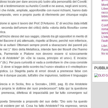
oso locale per dare ancora più lustro alla personalità del Covotti:
Mont
sti e testimonianze su Aurelio Covotti e ne aveva, negli anni scorsi,
Libe
i che riviste, ampliate, approfondite con nuovi richiami, hanno dato
racco
omposito, vero e proprio punto di riferimento per chiunque voglia
bibli
asso
ne si apre il lavoro del Prof. D'Antuono. E' di vecchia data infatti
Confl
 seconda dell'umore dei critici) della «storia della filosofia» come
roma
lica.
Ianni
ll'inizio stesso del suo saggio, citando tra gli oppositori in merito di
L'int
el Bacone è più attenuato, rispetto al Bruno, perché non infierisce,
l'aut
e ai sultani Ottomani sempre pronti a sbarazzarsi dei parenti più
Libri
e nel 1° libro della Metafisica, intende fare dei filosofi che l'hanno
Famig
tra s
ra, Parmenide e Platone non devono essere sì scioccamente
 di Aristotele" (in «De la causa, principio et uno»). E incalza:
" (ib.). Per pura curiosità si vada a controllare in che cosa consiste
, 3: dove si legge dello scontro tra l'«uno» eleatico e il «molteplice»
PUBBLI
logistica. Lo Stagirita parla di errori dovuti a premesse false con
otele è dunque pacato, tutt'altro che ingiurioso, laddove il linguaggio
recia e in Sicilia, fino a Socrate», 1900, pag. 8) che Aristotele
 propria le dottrine dei suoi predecessori": tutta qui la questione
ta premessa, difettosa di imparzialità per far tutto convergere sul
il poeta Simonide a proposito del suo detto: "Dio solo ha questo
legio di esistere per sé. Cosa ha fatto Aristotele? Ha espresso, senza