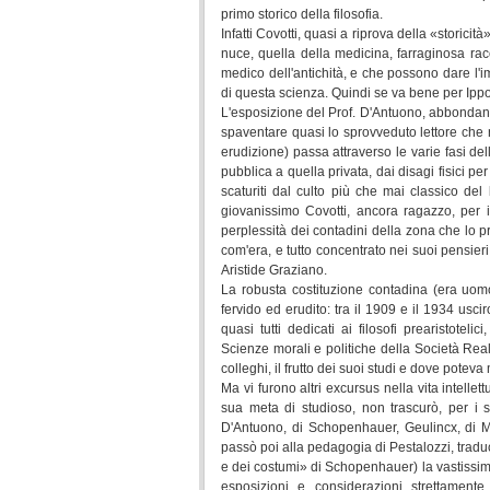
primo storico della filosofia.
Infatti Covotti, quasi a riprova della «storicità
nuce, quella della medicina, farraginosa rac
medico dell'antichità, e che possono dare l'
di questa scienza. Quindi se va bene per Ippoc
L'esposizione del Prof. D'Antuono, abbondante 
spaventare quasi lo sprovveduto lettore che 
erudizione) passa attraverso le varie fasi della
pubblica a quella privata, dai disagi fisici p
scaturiti dal culto più che mai classico de
giovanissimo Covotti, ancora ragazzo, per i 
perplessità dei contadini della zona che lo 
com'era, e tutto concentrato nei suoi pensieri
Aristide Graziano.
La robusta costituzione contadina (era uomo
fervido ed erudito: tra il 1909 e il 1934 usci
quasi tutti dedicati ai filosofi prearistote
Scienze morali e politiche della Società Reale
colleghi, il frutto dei suoi studi e dove poteva
Ma vi furono altri excursus nella vita intellet
sua meta di studioso, non trascurò, per i suo
D'Antuono, di Schopenhauer, Geulincx, di Ma
passò poi alla pedagogia di Pestalozzi, trad
e dei costumi» di Schopenhauer) la vastissima 
esposizioni e considerazioni strettamente 