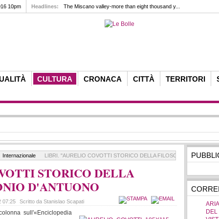
016 10pm
Headlines:
The Miscano valley-more than eight thousand y...
UALITÀ
CULTURA
CRONACA
CITTÀ
TERRITORI
PUBBLI
Internazionale
LIBRI. "AURELIO COVOTTI STORICO DELLA FILOSOFIA" DI ANTON
OVOTTI STORICO DELLA
TONIO D'ANTUONO
CORREL
2 07:25
Scritto da Stanislao Scapati
ARIA
DEL
olonna sull'«Enciclopedia