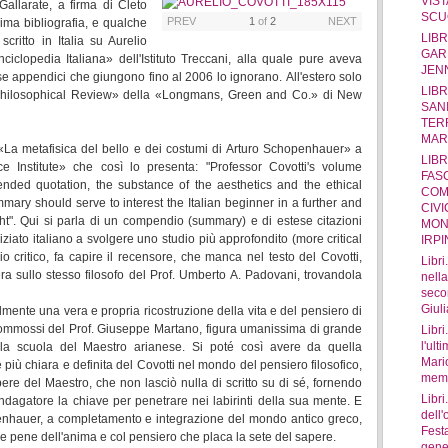
VIST
Gallarate, a firma di Cleto
SCU
PREV
1
of
2
NEXT
ima bibliografia, e qualche
LIBR
critto in Italia su Aurelio
GAR
iclopedia Italiana» dell'Istituto Treccani, alla quale pure aveva
JEN
ose appendici che giungono fino al 2006 lo ignorano. All'estero solo
LIBR
Philosophical Review» della «Longmans, Green and Co.» di New
SANI
TERR
MAR
«La metafisica del bello e dei costumi di Arturo Schopenhauer» a
LIBR
 Institute» che così lo presenta: "Professor Covotti's volume
FAS
ended quotation, the substance of the aesthetics and the ethical
COM
ary should serve to interest the Italian beginner in a further and
CIVI
ht". Qui si parla di un compendio (summary) e di estese citazioni
MON
iziato italiano a svolgere uno studio più approfondito (more critical
IRP
 critico, fa capire il recensore, che manca nel testo del Covotti,
Libri
a sullo stesso filosofo del Prof. Umberto A. Padovani, trovandola
nella
seco
Giul
mente una vera e propria ricostruzione della vita e del pensiero di
 e commossi del Prof. Giuseppe Martano, figura umanissima di grande
Libri
l'ult
lla scuola del Maestro arianese. Si poté così avere da quella
Mario
più chiara e definita del Covotti nel mondo del pensiero filosofico,
memor
ere del Maestro, che non lasciò nulla di scritto su di sé, fornendo
Libri
indagatore la chiave per penetrare nei labirinti della sua mente. E
dell
enhauer, a completamento e integrazione del mondo antico greco,
Fest
a le pene dell'anima e col pensiero che placa la sete del sapere.
gene