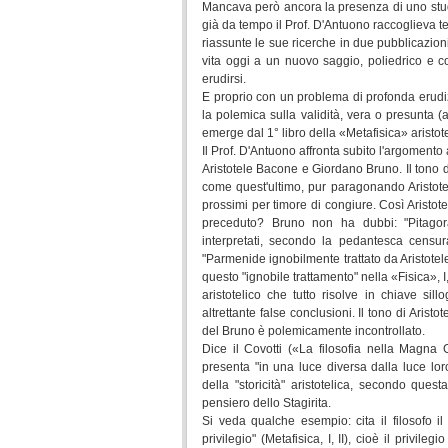
Mancava però ancora la presenza di uno studi
già da tempo il Prof. D'Antuono raccoglieva te
riassunte le sue ricerche in due pubblicazion
vita oggi a un nuovo saggio, poliedrico e c
erudirsi.
E proprio con un problema di profonda erudizio
la polemica sulla validità, vera o presunta (a
emerge dal 1° libro della «Metafisica» aristote
Il Prof. D'Antuono affronta subito l'argomento a
Aristotele Bacone e Giordano Bruno. Il tono d
come quest'ultimo, pur paragonando Aristotel
prossimi per timore di congiure. Così Aristotel
preceduto? Bruno non ha dubbi: "Pitago
interpretati, secondo la pedantesca censura
"Parmenide ignobilmente trattato da Aristotele
questo "ignobile trattamento" nella «Fisica», I
aristotelico che tutto risolve in chiave sil
altrettante false conclusioni. Il tono di Arist
del Bruno è polemicamente incontrollato.
Dice il Covotti («La filosofia nella Magna G
presenta "in una luce diversa dalla luce loro
della "storicità" aristotelica, secondo ques
pensiero dello Stagirita.
Si veda qualche esempio: cita il filosofo 
privilegio" (Metafisica, I, II), cioè il privi