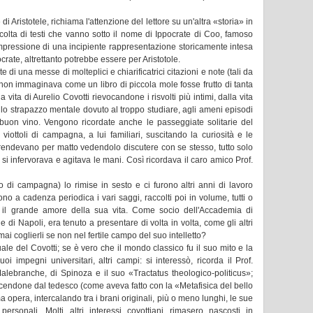
» di Aristotele, richiama l'attenzione del lettore su un'altra «storia» in
colta di testi che vanno sotto il nome di Ippocrate di Coo, famoso
impressione di una incipiente rappresentazione storicamente intesa
rate, altrettanto potrebbe essere per Aristotole.
di una messe di molteplici e chiarificatrici citazioni e note (tali da
non immaginava come un libro di piccola mole fosse frutto di tanta
 vita di Aurelio Covotti rievocandone i risvolti più intimi, dalla vita
er lo strapazzo mentale dovuto al troppo studiare, agli ameni episodi
l buon vino. Vengono ricordate anche le passeggiate solitarie del
viottoli di campagna, a lui familiari, suscitando la curiosità e le
prendevano per matto vedendolo discutere con se stesso, tutto solo
 si infervorava e agitava le mani. Così ricordava il caro amico Prof.
 di campagna) lo rimise in sesto e ci furono altri anni di lavoro
rono a cadenza periodica i vari saggi, raccolti poi in volume, tutti o
lici, il grande amore della sua vita. Come socio dell'Accademia di
 di Napoli, era tenuto a presentare di volta in volta, come gli altri
 mai coglierli se non nel fertile campo del suo intelletto?
tuale del Covotti; se è vero che il mondo classico fu il suo mito e la
i impegni universitari, altri campi: si interessò, ricorda il Prof.
lebranche, di Spinoza e il suo «Tractatus theologico-politicus»;
ucendone dal tedesco (come aveva fatto con la «Metafisica del bello
opera, intercalando tra i brani originali, più o meno lunghi, le sue
personali. Molti altri interessi covottiani rimasero nascosti in