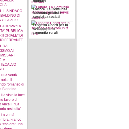
A DALLA
montani
OLA
Fortore. La Comunità
I. IL SINDACO
Montana gestirà i
IBALDINO DI
servizi associati
NY CAPOZZI
Progetto Chord per lo
I. ARRIVA "LA
sviluppo delle
TA' PUBBLICA
comunità rurali
ITORIALE" DI
IO FERRANTE
I. DAL
CISMO AI
MISSARI
CI A
TECALVO
INO
. Due verità
 notte, il
ndo romanzo di
ia Biondino
. Ha visto la luce
imo lavoro di
 Aucelli: "La
ia restituita"
. La verità
'ombra. Franco
a "esplora" una
razione