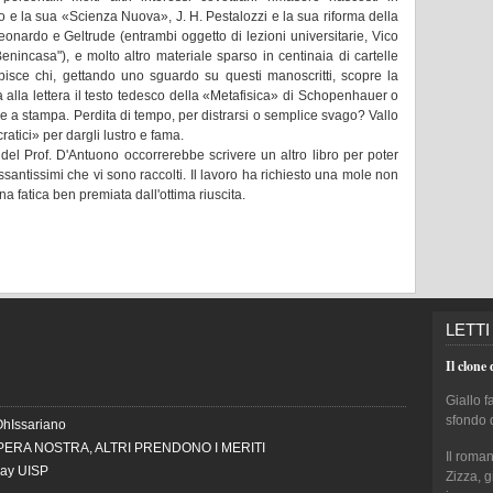
o e la sua «Scienza Nuova», J. H. Pestalozzi e la sua riforma della
eonardo e Geltrude (entrambi oggetto di lezioni universitarie, Vico
Benincasa"), e molto altro materiale sparso in centinaia di cartelle
upisce chi, gettando uno sguardo su questi manoscritti, scopre la
opia alla lettera il testo tedesco della «Metafisica» di Schopenhauer o
e a stampa. Perdita di tempo, per distrarsi o semplice svago? Vallo
atici» per dargli lustro e fama.
o del Prof. D'Antuono occorrerebbe scrivere un altro libro per poter
essantissimi che vi sono raccolti. Il lavoro ha richiesto una mole non
na fatica ben premiata dall'ottima riuscita.
LETTI
Il clone 
Giallo f
sfondo 
OhIssariano
PERA NOSTRA, ALTRI PRENDONO I MERITI
Il roma
Day UISP
Zizza, 