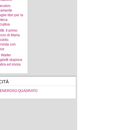
ecalvo.
ramente
glie libri per la
oteca
ciativa
itti. Il primo
nzo di Maria
ciello.
ervista con
rice
. Walter
lietti stupisce
atira ed ironia
CITÀ