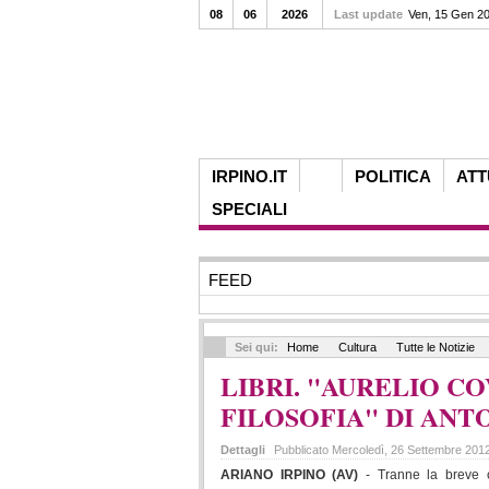
08
06
2026
Last update
Ven, 15 Gen 2
IRPINO.IT
POLITICA
ATT
SPECIALI
FEED
Sei qui:
Home
Cultura
Tutte le Notizie
LIBRI. "AURELIO C
FILOSOFIA" DI AN
Dettagli
Pubblicato Mercoledì, 26 Settembre 201
ARIANO IRPINO (AV)
- Tranne la breve c