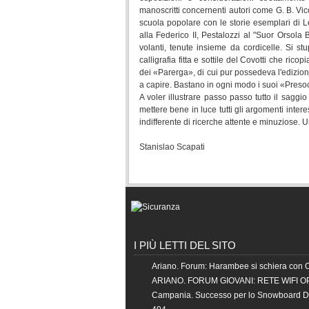
manoscritti concernenti autori come G. B. Vic
scuola popolare con le storie esemplari di L
alla Federico II, Pestalozzi al "Suor Orsola 
volanti, tenute insieme da cordicelle. Si st
calligrafia fitta e sottile del Covotti che ric
dei «Parerga», di cui pur possedeva l'edizion
a capire. Bastano in ogni modo i suoi «Presocr
A voler illustrare passo passo tutto il saggi
mettere bene in luce tutti gli argomenti inter
indifferente di ricerche attente e minuziose. U
Stanislao Scapati
I PIÙ LETTI DEL SITO
Ariano. Forum: Harambee si schiera con 
ARIANO. FORUM GIOVANI: RETE WIFI O
Campania. Successo per lo Snowboard 