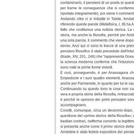
contaminarlo, il pensiero di un poeta (e quest
per trarne le conseguenze che si confanno 
riportato integralmente), poi viene il commento
Andando oltre ci si imbatte in Talete, fonda
riferendo queste parole (Metafisica, I, III) ha A
fatto che costituisce una notizia storica. 
storia, ma anche la filosofia, perché per Aris
una sola parola. Il commento che viene dopo 
senso. Anzi qui ci sono le tracce di una preis
pensiero filosofico è stato preceduto dall'int
(Iliade, XIV, 201, 246) che "rappresenta Oceano
la scienza moderna conferma che l'intuizion
sono nate le prime forme viventi.
E così, proseguendo, è per Anassagora che 
Empedocle e i suoi quattro elementi. Anassago
anche per Parmenide, in quanto per lui le caus
Continuando su questo tono le cose non cam
vera e propria storia della filosofia, rintracci
è perché le opinioni dei primi pensatori s
accompagnano.
Covotti, comunque, circa un decennio dopo, rit
questione del «primo storico della filosofia»
bastian contrari, riafferma convinto la legittima 
si presenta anche come il primo storico della fi
Aristotele è stato fedele espositore del pensie