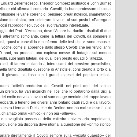
cita Eduard Zeller tedesco, Theodor Gomperz austriaco e John Burnet
elica e chi afferma il contrario. Covotti, da buon professore di storia
rolusione le varie correnti di pensiero prearistotelico, smanettando
sione idealistica, per celebrare, invece, al suo posto i «Parerga e
 l'approdo risolutivo del suo travaglio intellettuale.
gio del Prof. D'Antuono, dove l'Autore ha riunito i risultati di due
 altrettanto stimolante, come la lettura del Covotti, da spingere il
menti, quasi a convalida e conferma delle tesi che vi sono esposte.
oche, come si apprende dallo stesso Covotti che nei fervidi anni
29 anni, ha prodotto una copiosa messe di indagini sul mondo
estri, suoi numi tutelari, dei quali ben presto eguagliò l'altezza.
a tesi di laurea iniziando a interessarsi del pensiero presofistico,
 nella tanto dibattuta questione di Aristotele, considerato a torto o a
si il giovane studioso con i grandi maestri del pensiero critico-
irsi l'attività produttiva del Covotti: nei primi anni del secolo
 premio, ha vari incarichi nei licei che lo portarono dalla Sicilia
era del crollo nervoso dovuto al surmenage mentale del troppo lavoro
Leopardi, a tenerlo per diversi anni lontano dagli studi e dal lavoro,
maestro Hermann Diels, che da Berlino non ha mai smesso i suoi
tti, chiamato ormai «amico» e non più «allievo».
 e travagliato possesso della cattedra universitaria napoletana,
rolusione già discorsa dove ritorna la questione del «primo storico
arlare direttamente il Covotti sempre sulla «vexata quaestio» del