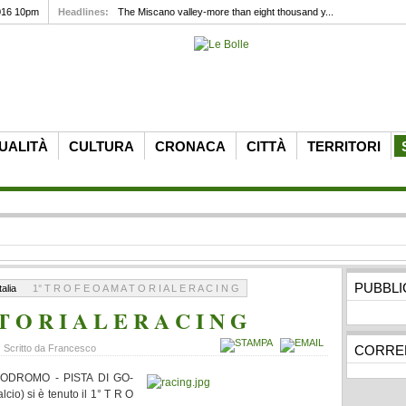
016 10pm
Headlines:
The Miscano valley-more than eight thousand y...
UALITÀ
CULTURA
CRONACA
CITTÀ
TERRITORI
PUBBLI
talia
1° T R O F E O A M A T O R I A L E R A C I N G
T O R I A L E R A C I N G
Scritto da Francesco
CORREL
MOTODROMO - PISTA DI GO-
cio) si è tenuto il 1° T R O