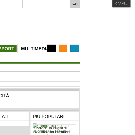
CPANEL
iphone
MENU STYLE
Mega
Css
Dropline
Split
SPORT
MULTIMEDIA
CITÀ
ATI
PIÙ POPULARI
Fortore. In Puglia si
valorizzano i sentieri