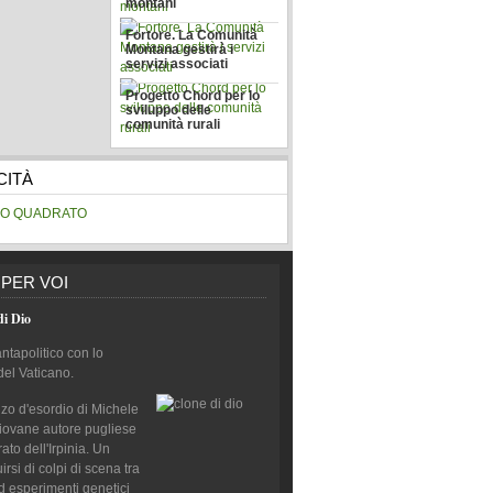
montani
Fortore. La Comunità
Montana gestirà i
servizi associati
Progetto Chord per lo
sviluppo delle
comunità rurali
CITÀ
 PER VOI
di Dio
antapolitico con lo
del Vaticano.
nzo d'esordio di Michele
giovane autore pugliese
to dell'Irpinia. Un
rsi di colpi di scena tra
d esperimenti genetici