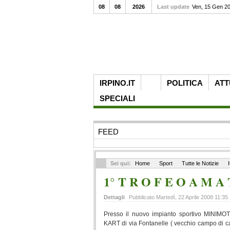
08
08
2026
Last update
Ven, 15 Gen 2
IRPINO.IT
POLITICA
ATT
SPECIALI
FEED
Sei qui:
Home
Sport
Tutte le Notizie
I
1° T R O F E O A M A 
Dettagli
Pubblicato Martedì, 22 Aprile 2008 11:35
Presso il nuovo impianto sportivo MINI
KART di via Fontanelle ( vecchio campo di cal