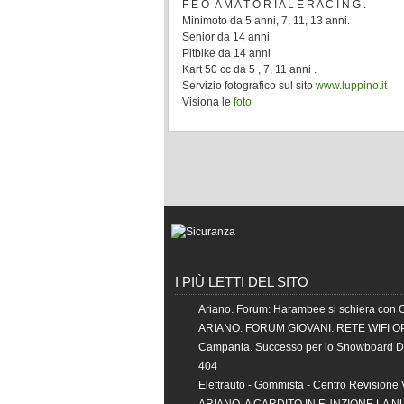
F E O A M A T O R I A L E R A C I N G .
Minimoto da 5 anni, 7, 11, 13 anni.
Senior da 14 anni
Pitbike da 14 anni
Kart 50 cc da 5 , 7, 11 anni .
Servizio fotografico sul sito
www.luppino.it
Visiona le
foto
I PIÙ LETTI DEL SITO
Ariano. Forum: Harambee si schiera con 
ARIANO. FORUM GIOVANI: RETE WIFI O
Campania. Successo per lo Snowboard 
404
Elettrauto - Gommista - Centro Revisione 