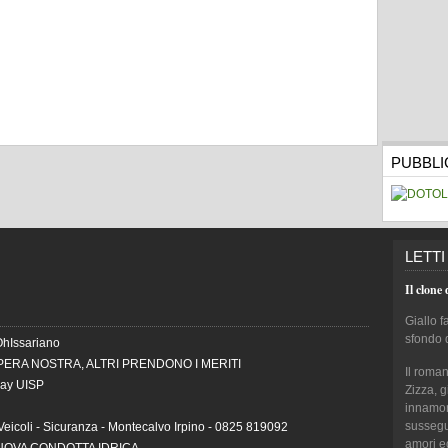
PUBBLI
LETTI
Il clone 
Giallo f
sfondo 
OhIssariano
PERA NOSTRA, ALTRI PRENDONO I MERITI
Il roma
Day UISP
Zizza, 
innamora
sussegui
Veicoli - Sicuranza - Montecalvo Irpino - 0825 819092
amori e