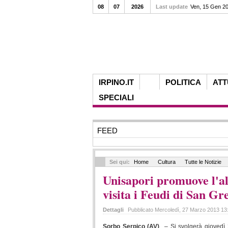
08
07
2026
Last update
Ven, 15 Gen 2
IRPINO.IT
POLITICA
ATT
SPECIALI
FEED
Sei qui:
Home
Cultura
Tutte le Notizie
Unisapori promuove l'a
visita i Feudi di San Gr
Dettagli
Pubblicato Mercoledì, 27 Marzo 2013 1
Sorbo Serpico (AV)
– Si svolgerà giovedì 