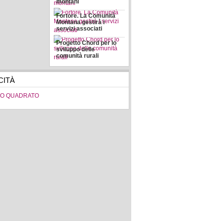
montani
Fortore. La Comunità
Montana gestirà i
servizi associati
Progetto Chord per lo
sviluppo delle
comunità rurali
CITÀ