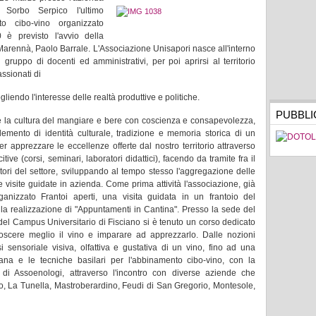
 Sorbo Serpico l'ultimo
o cibo-vino organizzato
 è previsto l'avvio della
Marennà, Paolo Barrale. L'Associazione Unisapori nasce all'interno
gruppo di docenti ed amministrativi, per poi aprirsi al territorio
assionati di
iendo l'interesse delle realtà produttive e politiche.
PUBBLI
re la cultura del mangiare e bere con coscienza e consapevolezza,
emento di identità culturale, tradizione e memoria storica di un
er apprezzare le eccellenze offerte dal nostro territorio attraverso
tive (corsi, seminari, laboratori didattici), facendo da tramite fra il
ori del settore, sviluppando al tempo stesso l'aggregazione delle
 e visite guidate in azienda. Come prima attività l'associazione, già
ganizzato Frantoi aperti, una visita guidata in un frantoio del
ta la realizzazione di "Appuntamenti in Cantina". Presso la sede del
el Campus Universitario di Fisciano si è tenuto un corso dedicato
onoscere meglio il vino e imparare ad apprezzarlo. Dalle nozioni
isi sensoriale visiva, olfattiva e gustativa di un vino, fino ad una
ana e le tecniche basilari per l'abbinamento cibo-vino, con la
 di Assoenologi, attraverso l'incontro con diverse aziende che
ano, La Tunella, Mastroberardino, Feudi di San Gregorio, Montesole,