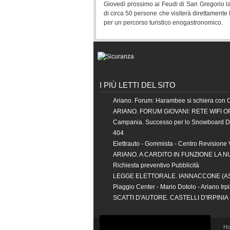
Giovedì prossimo ai Feudi di San Gregorio la 
di circa 50 persone che visiterà direttamente 
per un percorso turistico enogastronomico.
I PIÙ LETTI DEL SITO
Ariano. Forum: Harambee si schiera con 
ARIANO. FORUM GIOVANI: RETE WIFI O
Campania. Successo per lo Snowboard 
404
Elettrauto - Gommista - Centro Revisione 
ARIANO. A CARDITO IN FUNZIONE LA 
Richiesta preventivo Pubblicità
LEGGE ELETTORALE. IANNACCONE (
Piaggio Center - Mario Dotolo - Ariano Irp
SCATTI D'AUTORE. CASTELLI D'IRPINI
H