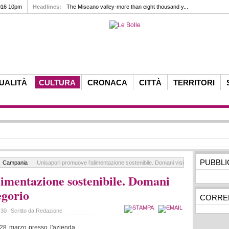
016 10pm
Headlines:
The Miscano valley-more than eight thousand y...
UALITÀ
CULTURA
CRONACA
CITTÀ
TERRITORI
PUBBLI
Campania
Unisapori promuove l'alimentazione sostenibile. Domani visita i Feudi di San G
limentazione sostenibile. Domani
egorio
CORREL
3:30
Scritto da Redazione
28 marzo presso l'azienda