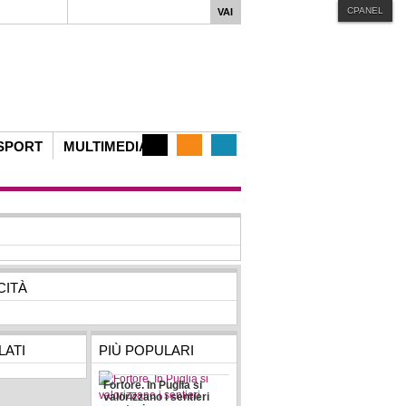
CPANEL
iphone
MENU STYLE
Mega
Css
Dropline
Split
SPORT
MULTIMEDIA
CITÀ
regorio
ATI
PIÙ POPULARI
Fortore. In Puglia si
valorizzano i sentieri