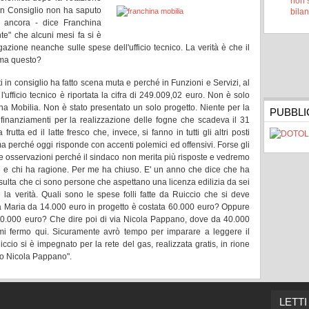
non 
 in Consiglio non ha saputo
bila
o ancora - dice Franchina
e" che alcuni mesi fa si è
zione neanche sulle spese dell'ufficio tecnico. La verità è che il
erma questo?
 in consiglio ha fatto scena muta e perché in Funzioni e Servizi, al
'ufficio tecnico è riportata la cifra di 249.009,02 euro. Non è solo
na Mobilia. Non è stato presentato un solo progetto. Niente per la
PUBBLI
 finanziamenti per la realizzazione delle fogne che scadeva il 31
utta ed il latte fresco che, invece, si fanno in tutti gli altri posti
rima perché oggi risponde con accenti polemici ed offensivi. Forse gli
mie osservazioni perché il sindaco non merita più risposte e vedremo
 e chi ha ragione. Per me ha chiuso. E' un anno che dice che ha
 risulta che ci sono persone che aspettano una licenza edilizia da sei
a verità. Quali sono le spese folli fatte da Ruiccio che si deve
a Maria da 14.000 euro in progetto è costata 60.000 euro? Oppure
 60.000 euro? Che dire poi di via Nicola Pappano, dove da 40.000
mi fermo qui. Sicuramente avrò tempo per imparare a leggere il
ccio si è impegnato per la rete del gas, realizzata gratis, in rione
rto Nicola Pappano".
LETTI