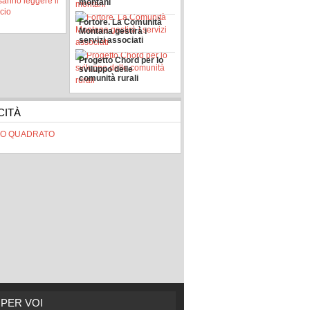
sanno leggere il
montani
ncio
Fortore. La Comunità
Montana gestirà i
servizi associati
Progetto Chord per lo
sviluppo delle
comunità rurali
CITÀ
 PER VOI