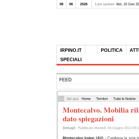
08
06
2026
Last update
Ven, 15 Gen 2
IRPINO.IT
POLITICA
ATT
SPECIALI
FEED
Sei qui:
Home
Territori
Tutte le Notizie
Montecalvo. Mobilia rila
dato spiegazioni
Dettagli
Pubblicato Martedì, 04 Giugno 2013 09:
Montecalvo Irpino (AV)
- Continua la scia 