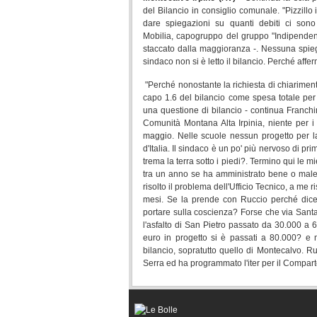
del Bilancio in consiglio comunale. "Pizzillo
dare spiegazioni su quanti debiti ci son
Mobilia, capogruppo del gruppo "Indipendent
staccato dalla maggioranza -. Nessuna spiega
sindaco non si è letto il bilancio. Perché aff
"Perché nonostante la richiesta di chiarimenti
capo 1.6 del bilancio come spesa totale per l
una questione di bilancio - continua Franchi
Comunità Montana Alta Irpinia, niente per i
maggio. Nelle scuole nessun progetto per la fr
d'Italia. Il sindaco è un po' più nervoso di p
trema la terra sotto i piedi?. Termino qui le 
tra un anno se ha amministrato bene o male
risolto il problema dell'Ufficio Tecnico, a me
mesi. Se la prende con Ruccio perché dice l
portare sulla coscienza? Forse che via Sant
l'asfalto di San Pietro passato da 30.000 a
euro in progetto si è passati a 80.000? e 
bilancio, sopratutto quello di Montecalvo. Rui
Serra ed ha programmato l'iter per il Compa