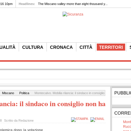
016 10pm
Headlines:
The Miscano valley-more than eight thousand y...
UALITÀ
CULTURA
CRONACA
CITTÀ
TERRITORI
PUBBLI
Miscano
Politica
Montecalvo. Mobilia rilancia: il sindaco in consiglio non ha dato spieg
ncia: il sindaco in consiglio non ha
CORREL
18
Scritto da Redazione
Monte
Rucc
polemica dopo la votazione