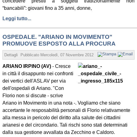
concedere prestiti a soggetti tradizionalmente non
“bancabili”: giovani fino a 35 anni, donne,
Leggi tutto...
OSPEDALE. "ARIANO IN MOVIMENTO"
PROMUOVE ESPOSTO ALLA PROCURA
Dettagli
Pubblicato
Mercoledì, 07 Novembre 2012 19:25
Scritto da Redaz
ARIANO IRPINO (AV)
- Cresce
in città il disappunto nei confronti
dei vertici dell'ASL AV per via
dell'ospedali di Ariano. "Con
Florio non si discute - scrive
Ariano in Movimento in una nota -. Vogliamo che siano
accertante le resposabilità personali di Florio relativamente
alla messa in pericolo del diritto alla salute dei cittadini
arianesi e del circondario. Tali rischi sono stati determinati
dalla sua gestione avvallata da Zecchino e Caldoro.