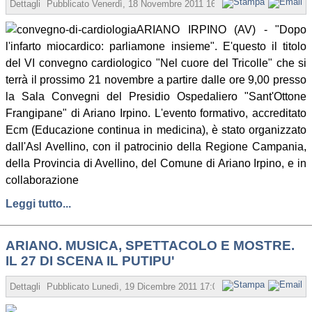
Dettagli
Pubblicato
Venerdì, 18 Novembre 2011 16:46
Scritto da Gaetana
ARIANO IRPINO (AV) - "Dopo
l'infarto miocardico: parliamone insieme". E'questo il titolo
del VI convegno cardiologico "Nel cuore del Tricolle" che si
terrà il prossimo 21 novembre a partire dalle ore 9,00 presso
la Sala Convegni del Presidio Ospedaliero "Sant'Ottone
Frangipane" di Ariano Irpino. L'evento formativo, accreditato
Ecm (Educazione continua in medicina), è stato organizzato
dall'Asl Avellino, con il patrocinio della Regione Campania,
della Provincia di Avellino, del Comune di Ariano Irpino, e in
collaborazione
Leggi tutto...
ARIANO. MUSICA, SPETTACOLO E MOSTRE.
IL 27 DI SCENA IL PUTIPU'
Dettagli
Pubblicato
Lunedì, 19 Dicembre 2011 17:03
Scritto da Redazion