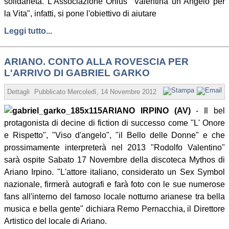
solidarietà. L'Associazione Onlus "Valentina un Angelo per
la Vita", infatti, si pone l'obiettivo di aiutare
Leggi tutto...
ARIANO. CONTO ALLA ROVESCIA PER
L'ARRIVO DI GABRIEL GARKO
Dettagli
Pubblicato
Mercoledì, 14 Novembre 2012 16:09
Scritto da Redaz
ARIANO IRPINO (AV)
- Il bel
protagonista di decine di fiction di successo come "L' Onore
e Rispetto", "Viso d'angelo", "il Bello delle Donne" e che
prossimamente interpreterà nel 2013 "Rodolfo Valentino"
sarà ospite Sabato 17 Novembre della discoteca Mythos di
Ariano Irpino. "L'attore italiano, considerato un Sex Symbol
nazionale, firmerà autografi e farà foto con le sue numerose
fans all'interno del famoso locale notturno arianese tra bella
musica e bella gente" dichiara Remo Pernacchia, il Direttore
Artistico del locale di Ariano.