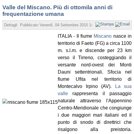
Valle del Miscano. Più di ottomila anni di
frequentazione umana
Dettagli
Pubblicato
Venerdì, 04 Settembre 2015 14:01
Scritto da Angelo 
ITALIA - Il fiume
Miscano
nasce in
territorio di Faeto (FG) a circa 1100
m. s.l.m. e discende per 23 km
verso il Tirreno, costeggiando il
versante nord-ovest dei Monti
Dauni settentrionali. Sfocia nel
fiume Ufita nel territorio di
Montecalvo Irpino (AV).
La sua
valle
rappresenta il passaggio
naturale attraverso l'Appennino
Centro-Meridionale che congiunge
i due maggiori mari italiani ed il
punto di snodo di direttrici che
risalgono alla preistoria.