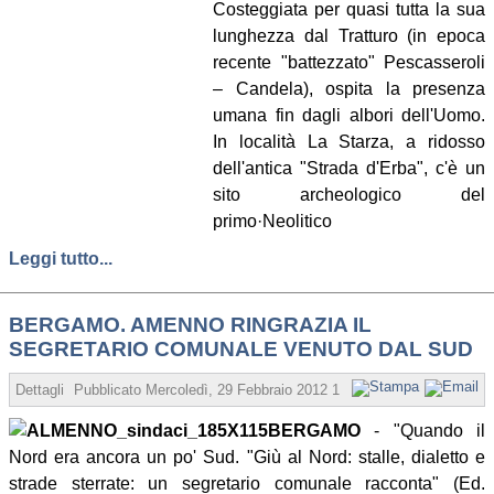
Costeggiata per quasi tutta la sua
lunghezza dal Tratturo (in epoca
recente "battezzato" Pescasseroli
– Candela), ospita la presenza
umana fin dagli albori dell'Uomo.
In località La Starza, a ridosso
dell'antica "Strada d'Erba", c'è un
sito archeologico del
primo
·
Neolitico
Leggi tutto...
BERGAMO. AMENNO RINGRAZIA IL
SEGRETARIO COMUNALE VENUTO DAL SUD
Dettagli
Pubblicato
Mercoledì, 29 Febbraio 2012 17:55
Scritto da Redazi
BERGAMO
- "Quando il
Nord era ancora un po' Sud. "Giù al Nord: stalle, dialetto e
strade sterrate: un segretario comunale racconta" (Ed.