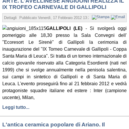
ARTE. L'AVELLINESE ANGIUONI REALIZZA IL
IX TROFEO CARNEVALE DI GALLIPOLI
Dettagli
Pubblicato
Venerdì, 17 Febbraio 2012 13:22
Scritto da Gaetana 
GALLIPOLI (LE)
- Si svolgerà oggi
pomeriggio alle 18,30 presso la Sala Convegni dell'
"Ecoresort Le Sirenè" di Gallipoli la cerimonia di
inaugurazione del "IX Torneo Carnevale di Gallipoli - Coppa
Santa Maria di Leuca". Si tratta di un torneo internazionale di
calcio giovanile riservato alla Categoria Esordienti (nati nel
1999) che si svolge annualmente nella penisola salentina,
sui campi in sintetico di Gallipoli e di Santa Maria di
Leuca. L'evento proseguirà fino al 21 febbraio 2012 e vedrà
protagoniste squadre italiane ed estere : Inter (campione
uscente), Milan,
Leggi tutto...
L'antica ceramica popolare di Ariano. Il