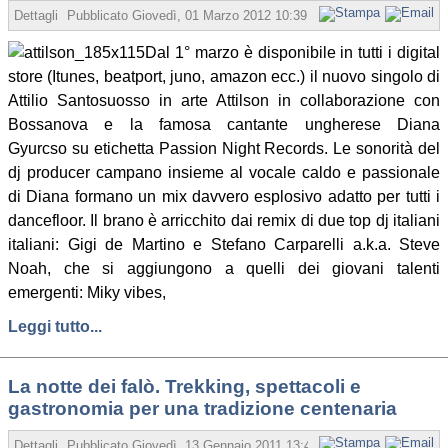
Dettagli
Pubblicato
Giovedì, 01 Marzo 2012 10:39
Scritto da Redazione
Dal 1° marzo è disponibile in tutti i digital
store (Itunes, beatport, juno, amazon ecc.) il nuovo singolo di
Attilio Santosuosso in arte Attilson in collaborazione con
Bossanova e la famosa cantante ungherese Diana
Gyurcso su etichetta Passion Night Records. Le sonorità del
dj producer campano insieme al vocale caldo e passionale
di Diana formano un mix davvero esplosivo adatto per tutti i
dancefloor. Il brano è arricchito dai remix di due top dj italiani
italiani: Gigi de Martino e Stefano Carparelli a.k.a. Steve
Noah, che si aggiungono a quelli dei giovani talenti
emergenti: Miky vibes,
Leggi tutto...
La notte dei falò. Trekking, spettacoli e
gastronomia per una tradizione centenaria
Dettagli
Pubblicato
Giovedì, 13 Gennaio 2011 13:44
Scritto da Redazione