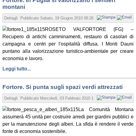
Fortore. In Puglia si valorizzano i sentieri
montani
Dettagli
Pubblicato
Sabato, 19 Giugno 2010 08:26
Scritto da Redazione
ROSETO VALFORTORE (FG) –
Recupero di antichi camminamenti, restauro di casolari di
campagna e centri per l'ospitalità diffusa. I Monti Dauni
puntano alla valorizzazione turistico-ambientale per creare
economia e lavoro.
Leggi tutto...
Fortore. Si punta sugli spazi verdi attrezzati
Dettagli
Pubblicato
Mercoledì, 03 Febbraio 2010 17:33
Scritto da Angelo 
La Comunità Montana
assumerà 45 unità per costruire arredi per giardini pubblici e
per la manutenzione degli alberi. La sfida è rendere il verde
fonte di economia sostenibile.