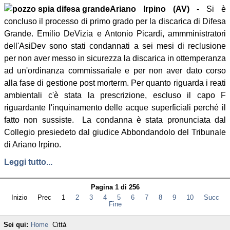
Ariano Irpino (AV)
- Si è
concluso il processo di primo grado per la discarica di Difesa
Grande. Emilio DeVizia e Antonio Picardi, ammministratori
dell'AsiDev sono stati condannati a sei mesi di reclusione
per non aver messo in sicurezza la discarica in ottemperanza
ad un'ordinanza commissariale e per non aver dato corso
alla fase di gestione post morterm. Per quanto riguarda i reati
ambientali c'è stata la prescrizione, escluso il capo F
riguardante l'inquinamento delle acque superficiali perché il
fatto non sussiste. La condanna è stata pronunciata dal
Collegio presiedeto dal giudice Abbondandolo del Tribunale
di Ariano Irpino.
Leggi tutto...
Pagina 1 di 256
Inizio
Prec
1
2
3
4
5
6
7
8
9
10
Succ
Fine
Sei qui:
Home
Città