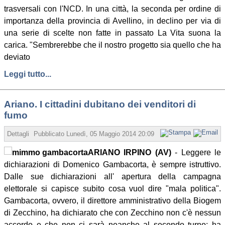
trasversali con l'NCD. In una città, la seconda per ordine di
importanza della provincia di Avellino, in declino per via di
una serie di scelte non fatte in passato La Vita suona la
carica. "Sembrerebbe che il nostro progetto sia quello che ha
deviato
Leggi tutto...
Ariano. I cittadini dubitano dei venditori di
fumo
Dettagli
Pubblicato
Lunedì, 05 Maggio 2014 20:09
Scritto da Aleandro Lo
ARIANO IRPINO (AV)
- Leggere le
dichiarazioni di Domenico Gambacorta, è sempre istruttivo.
Dalle sue dichiarazioni all' apertura della campagna
elettorale si capisce subito cosa vuol dire "mala politica".
Gambacorta, ovvero, il direttore amministrativo della Biogem
di Zecchino, ha dichiarato che con Zecchino non c'è nessun
accordo e che non ci sarà neanche al secondo turno: ha