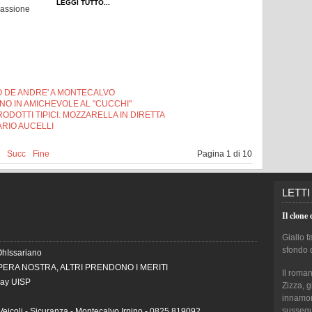
LEGGI TUTTO...
passione
O DE ANDRE' A MONTECALVO
NO IN AMICHEVOLE AL "CUCCHI"
RODOTTI TIPICI. MOZZARELLA IN DIRETTA
ARIO AUCELLI
Succ
Fine
Pagina 1 di 10
LETTI
Il clone 
Giallo f
sfondo 
OhIssariano
PERA NOSTRA, ALTRI PRENDONO I MERITI
Il roma
Day UISP
Zizza, 
innamora
sussegui
Veicoli - Sicuranza - Montecalvo Irpino - 0825 819092