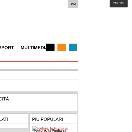
CPANEL
iphone
MENU STYLE
Mega
Css
Dropline
Split
SPORT
MULTIMEDIA
CITÀ
ATI
PIÙ POPULARI
Fortore. In Puglia si