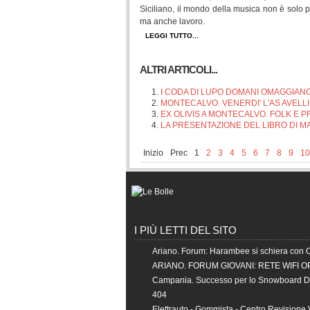
Siciliano, il mondo della musica non è solo 
ma anche lavoro.
LEGGI TUTTO...
ALTRI ARTICOLI...
I CODA DI LUPO DOMANI OMAGGIAN
MONTECALVO. VENERDI' L'AS AVELLI
EX OLIVIS A MONTECALVO. FOLK E P
LA PRESENTAZIONE DEL LIBRO DI M
Inizio
Prec
1
2
3
4
5
6
7
8
9
10
I PIÙ LETTI DEL SITO
Ariano. Forum: Harambee si schiera con 
ARIANO. FORUM GIOVANI: RETE WIFI O
Campania. Successo per lo Snowboard 
404
Elettrauto - Gommista - Centro Revisione 