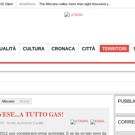
016 10pm
Headlines:
The Miscano valley-more than eight thousand y...
UALITÀ
CULTURA
CRONACA
CITTÀ
TERRITORI
PUBBLI
Miscano
Eventi
ESE...A TUTTO GAS!
CORREL
:05
Scritto da Antonio Cardillo -
 2012 può considerarsi ormai archiviata. E se da un lato sono da