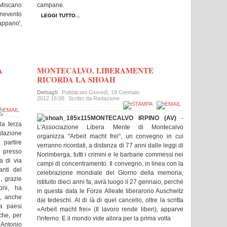
 Miscano
campane.
enevento
LEGGI TUTTO...
appano',
A
MONTECALVO. LIBERAMENTE
RICORDA LA SHOAH
Dettagli
Pubblicato
Giovedì, 19 Gennaio
2012 16:08
Scritto da Redazione
MONTECALVO IRPINO (AV)
-
la terza
L'Associazione Libera Mente di Montecalvo
stazione
organizza "Arbeit macht frei", un convegno in cui
 partire
verranno ricordati, a distanza di 77 anni dalle leggi di
, presso
Norimberga, tutti i crimini e le barbarie commessi nei
a di via
campi di concentramento. Il convegno, in linea con la
nti del
celebrazione mondiale del Giorno della memoria,
, grazie
istituito dieci anni fa, avrà luogo il 27 gennaio, perché
oni, ha
in questa data le Forze Alleate liberarono Auschwitz
 , anche
dai tedeschi. Al di là di quel cancello, oltre la scritta
a paesi
«Arbeit macht frei» (Il lavoro rende liberi), apparve
 che, per
l'inferno. E il mondo vide allora per la prima volta
 Antonio