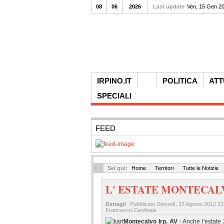
08
06
2026
Last update
Ven, 15 Gen 2
IRPINO.IT
POLITICA
ATT
SPECIALI
FEED
Sei qui:
Home
Territori
Tutte le Notizie
L' ESTATE MONTECALV
Dettagli
Pubblicato
Giovedì, 23 Agosto 2012 23
Francesco Cardinale
Montecalvo Irp. AV
- Anche l'estate