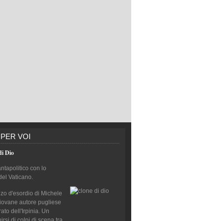
 PER VOI
di Dio
antapolitico con lo
del Vaticano.
nzo d'esordio di Michele
giovane autore pugliese
to dell'Irpinia. Un
rsi di colpi di scena tra