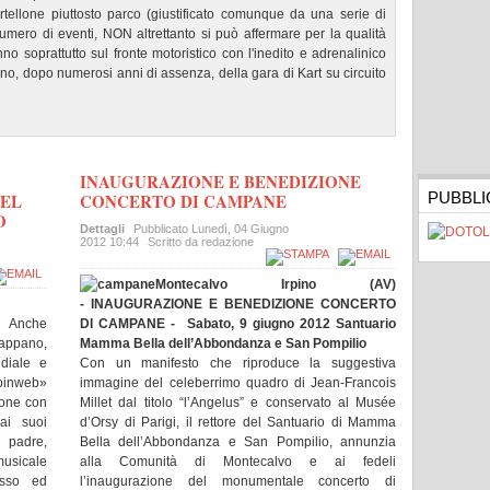
artellone piuttosto parco (giustificato comunque da una serie di
numero di eventi, NON altrettanto si può affermare per la qualità
nno soprattutto sul fronte motoristico con l'inedito e adrenalinico
torno, dopo numerosi anni di assenza, della gara di Kart su circuito
INAUGURAZIONE E BENEDIZIONE
PUBBLI
DEL
CONCERTO DI CAMPANE
O
Dettagli
Pubblicato
Lunedì, 04 Giugno
2012 10:44
Scritto da redazione
Montecalvo Irpino (AV)
- INAUGURAZIONE E BENEDIZIONE CONCERTO
- Anche
DI CAMPANE - Sabato, 9 giugno 2012 Santuario
Pappano,
Mamma Bella dell’Abbondanza e San Pompilio
diale e
Con un manifesto che riproduce la suggestiva
oinweb»
immagine del celeberrimo quadro di Jean-Francois
ione con
Millet dal titolo “l’Angelus” e conservato al Musée
ai suoi
d’Orsy di Parigi, il rettore del Santuario di Mamma
 padre,
Bella dell’Abbondanza e San Pompilio, annunzia
usicale
alla Comunità di Montecalvo e ai fedeli
osso ed
l’inaugurazione del monumentale concerto di