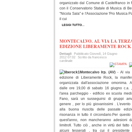
organizzato dal Comune di Castelfranco in
con il Conservatorio Statale di Musica di B
"Nicola Sala" e l'Associazione 'Pro Musica P
il cui
LEGGI TUTTO...
MONTECALVO. AL VIA LA TERZ
EDIZIONE LIBERAMENTE ROCK
Dettagli
Pubblicato
Giovedì, 14 Giugno
2012 07:02
Scritto da francesco
cardinale
Montecalvo Irp. (AV)
- Al via 
edizione di Liberamente Rock, la manife
organizzata dall'associazione omonima. A
dalle ore 19,00 di sabato 16 giugno c.a. 
l'area parcheggio - edificio ex scuola medi
Fano, sarà un susseguirsi di gruppi ama
genere , per lo più giovanissimi . L'evento 
alla buona riuscita delle passate edizi
risonanza in tutto il circondario.Per questo
quest'anno, non mancheranno adesioni d
limitrofi. Tutto ciò , anche in virtù del fatto
alcuni tesserati , tra cui il presidente