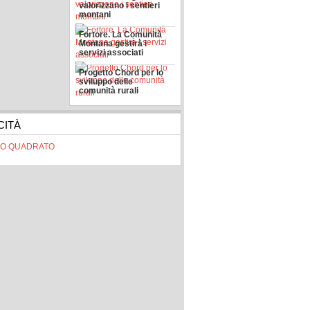
valorizzano i sentieri
montani
Fortore. La Comunità
Montana gestirà i
servizi associati
Progetto Chord per lo
sviluppo delle
comunità rurali
CITÀ