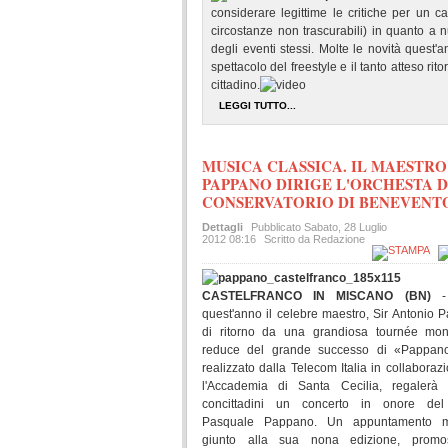
considerare legittime le critiche per un c
circostanze non trascurabili) in quanto a 
degli eventi stessi. Molte le novità quest'a
spettacolo del freestyle e il tanto atteso ri
cittadino.
LEGGI TUTTO...
MUSICA CLASSICA. IL MAESTRO
PAPPANO DIRIGE L'ORCHESTA 
CONSERVATORIO DI BENEVENT
Dettagli
Pubblicato
Sabato, 28 Luglio
2012 08:16
Scritto da Redazione
CASTELFRANCO IN MISCANO (BN)
quest'anno il celebre maestro, Sir Antonio 
di ritorno da una grandiosa tournée mon
reduce del grande successo di «Pappan
realizzato dalla Telecom Italia in collaboraz
l'Accademia di Santa Cecilia, regalerà 
concittadini un concerto in onore del
Pasquale Pappano. Un appuntamento m
giunto alla sua nona edizione, prom