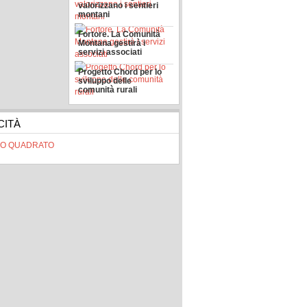
valorizzano i sentieri
montani
Fortore. La Comunità
Montana gestirà i
servizi associati
Progetto Chord per lo
sviluppo delle
comunità rurali
CITÀ