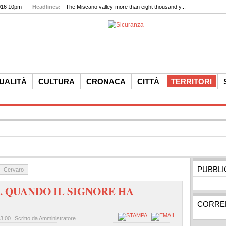
016 10pm
Headlines:
The Miscano valley-more than eight thousand y...
UALITÀ
CULTURA
CRONACA
CITTÀ
TERRITORI
PUBBLI
Cervaro
. QUANDO IL SIGNORE HA
CORREL
23:00
Scritto da Amministratore