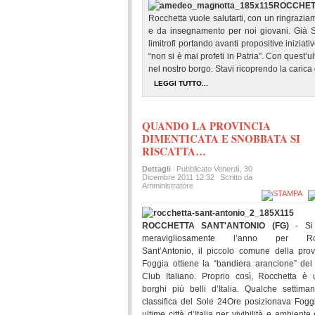
ROCCHET
Rocchetta vuole salutarti, con un ringrazi
e da insegnamento per noi giovani. Già S
limitrofi portando avanti propositive iniziat
“non si è mai profeti in Patria”. Con quest’
nel nostro borgo. Stavi ricoprendo la carica
LEGGI TUTTO...
QUANDO LA PROVINCIA
DIMENTICATA E SNOBBATA SI
RISCATTA…
Dettagli
Pubblicato
Venerdì, 30
Dicembre 2011 12:32
Scritto da
Amministratore
ROCCHETTA SANT'ANTONIO (FG)
- Si
meravigliosamente l’anno per Roc
Sant’Antonio, il piccolo comune della prov
Foggia ottiene la “bandiera arancione” del
Club Italiano. Proprio così, Rocchetta è
borghi più belli d’Italia. Qualche settima
classifica del Sole 24Ore posizionava Foggi
ultime città d’Italia per vivibilità e ambient