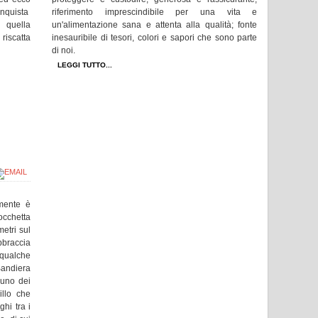
conquista
riferimento imprescindibile per una vita e
 quella
un'alimentazione sana e attenta alla qualità; fonte
riscatta
inesauribile di tesori, colori e sapori che sono parte
di noi.
LEGGI TUTTO...
mente è
Rocchetta
etri sul
abbraccia
 qualche
andiera
 uno dei
illo che
ghi tra i