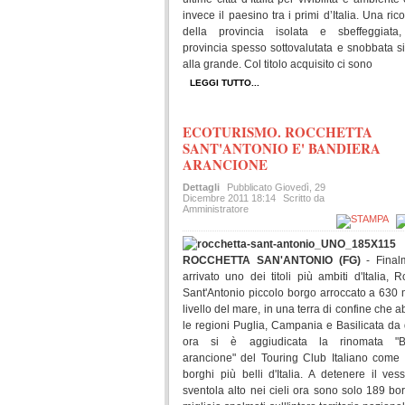
invece il paesino tra i primi d’Italia. Una ri
della provincia isolata e sbeffeggiata,
provincia spesso sottovalutata e snobbata si 
alla grande. Col titolo acquisito ci sono
LEGGI TUTTO...
ECOTURISMO. ROCCHETTA
SANT'ANTONIO E' BANDIERA
ARANCIONE
Dettagli
Pubblicato
Giovedì, 29
Dicembre 2011 18:14
Scritto da
Amministratore
ROCCHETTA SAN'ANTONIO (FG)
- Final
arrivato uno dei titoli più ambiti d'Italia, 
Sant'Antonio piccolo borgo arroccato a 630 m
livello del mare, in una terra di confine che 
le regioni Puglia, Campania e Basilicata da
ora si è aggiudicata la rinomata "B
arancione" del Touring Club Italiano come
borghi più belli d'Italia. A detenere il vess
sventola alto nei cieli ora sono solo 189 bor