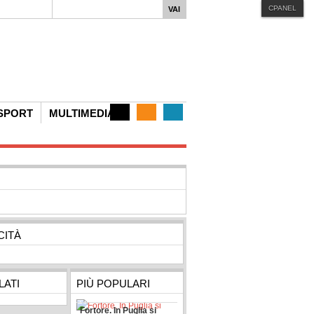
CPANEL
iphone
MENU STYLE
Mega
Css
Dropline
Split
SPORT
MULTIMEDIA
CITÀ
ATI
PIÙ POPULARI
Fortore. In Puglia si