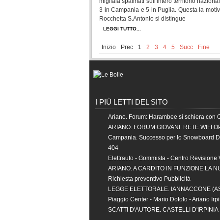
migliaia spalmati sull'intero territorio nazional
3 in Campania e 5 in Puglia. Questa la motiv
Rocchetta S.Antonio si distingue
LEGGI TUTTO...
Inizio
Prec
1
2
3
4
5
Succ
Fine
I PIÙ LETTI DEL SITO
Ariano. Forum: Harambee si schiera con 
ARIANO. FORUM GIOVANI: RETE WIFI O
Campania. Successo per lo Snowboard 
404
Elettrauto - Gommista - Centro Revisione 
ARIANO. A CARDITO IN FUNZIONE LA 
Richiesta preventivo Pubblicità
LEGGE ELETTORALE. IANNACCONE (
Piaggio Center - Mario Dotolo - Ariano Irp
SCATTI D'AUTORE. CASTELLI D'IRPINI