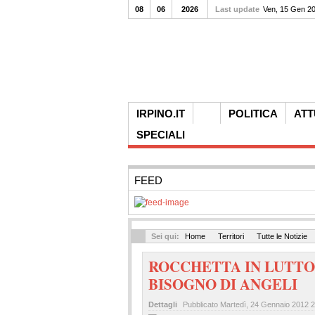
08
06
2026
Last update
Ven, 15 Gen 2
IRPINO.IT
POLITICA
ATT
SPECIALI
FEED
Sei qui:
Home
Territori
Tutte le Notizie
ROCCHETTA IN LUTTO
BISOGNO DI ANGELI
Dettagli
Pubblicato
Martedì, 24 Gennaio 2012 