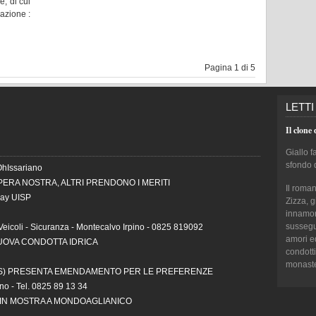
e, di cui
azione :
Pagina 1 di 5
LETTI
Il clone 
Giallo f
sfondo 
OhIssariano
PERA NOSTRA, ALTRI PRENDONO I MERITI
Il roma
Day UISP
Zizza, 
innamora
sussegui
Veicoli - Sicuranza - Montecalvo Irpino - 0825 819092
amori e
NUOVA CONDOTTA IDRICA
condotti
monaster
AS) PRESENTA EMENDAMENTO PER LE PREFERENZE
ino - Tel. 0825 89 13 34
A IN MOSTRA A MONDOAGLIANICO