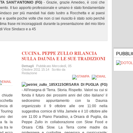
TA SANT'ANTONIO (FG)
- Grazie, grazie Amedeo, è cosi che
amento. Il tuo apporto professionale e umano è stato fondamentale
indaco per più mandati hai dato lustro a Rocchetta e ai paesi
ive e quelle poche volte che non ci sei riuscito è stato solo perché
ultima frase mi incoraggiasti durante la presentazione del mio libro
 di Vice Sindaco e a 45
CUCINA. PEPPE ZULLO RILANCIA
PUBBLI
SULLA DAUNIA E LE SUE TRADIZIONI
Dettagli
Pubblicato
Mercoledì, 05
Ottobre 2011 15:14
Scritto da
Redazione
ORSARA DI PUGLIA (FG)
- All'insegna di 'Terra. Storia. Rispetto. Valori su cui si
 chiude
fonda il futuro dei prossimi anni del cibo italiano' il
chetta
sedicesimo appuntamento con la Daunia
incia di
organizzato il 9 ottobre alle ore 11:00 nella
 Touring
suggestiva cornice di Villa Jamele e il 10 ottobre alle
 uno dei
ore 11:00 a Piano Paradiso, a Orsara di Puglia, da
na fa la
Peppe Zullo in collaborazione con Slow Food e
a tra le
Orsara Città Slow. La Terra come madre da
e ed ecco
proteggere e custodire, generosa e rassicurante;