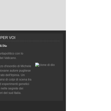
 PER VOI
di Dio
antapolitico con lo
del Vaticano.
nzo d'esordio di Michele
giovane autore pugliese
to dell'Irpinia. Un
rsi di colpi di scena tra
d esperimenti genetici
 nelle segrete dei
i del sud Italia.